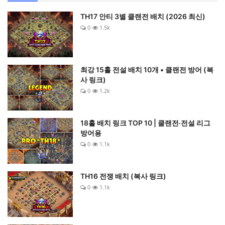
TH17 안티 3별 클랜전 배치 (2026 최신)
0
1.5k
최강 15홀 전설 배치 10개 • 클랜전 방어 (복
사 링크)
0
1.2k
18홀 배치 링크 TOP 10 | 클랜전·전설 리그
방어용
0
1.1k
TH16 전쟁 배치 (복사 링크)
0
1.1k