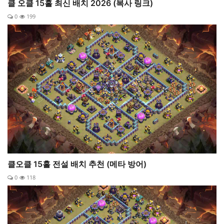
클 오클 15홀 최신 배치 2026 (복사 링크)
0
199
클오클 15홀 전설 배치 추천 (메타 방어)
0
118