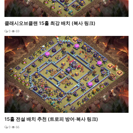
클래시오브클랜 15홀 최강 배치 (복사 링크)
0
69
15홀 전설 배치 추천 (트로피 방어·복사 링크)
0
66