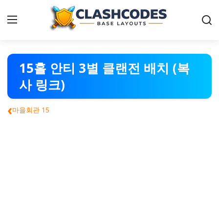
클래시오브클랜-배치
15홀 안티 3별 클랜전 배치 (복
사 링크)
한국어
‹
마을회관 15