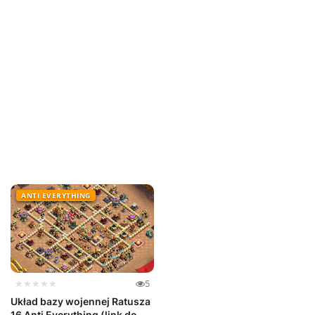
ANTI EVERYTHING
★★★★★
5
Układ bazy wojennej Ratusza
16 Anti Everything (link do...