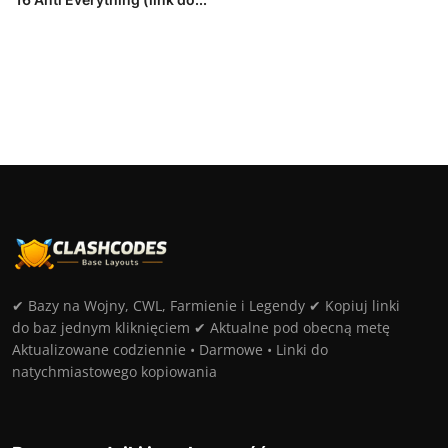
✔ Bazy na Wojny, CWL, Farmienie i Legendy ✔ Kopiuj linki
do baz jednym kliknięciem ✔ Aktualne pod obecną metę
Aktualizowane codziennie • Darmowe • Linki do
natychmiastowego kopiowania