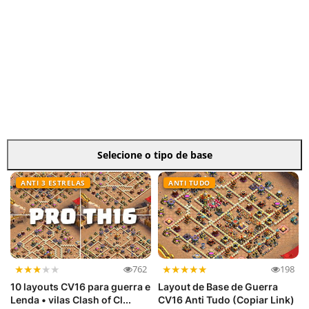
Selecione o tipo de base
ANTI 3 ESTRELAS
ANTI TUDO
★
★
★
★
★
★
★
★
★
★
762
198
10 layouts CV16 para guerra e
Layout de Base de Guerra
Lenda • vilas Clash of Cl...
CV16 Anti Tudo (Copiar Link)