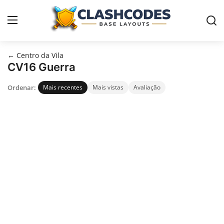
← Centro da Vila
Contact
CV16 Guerra
Ordenar:
Mais recentes
Mais vistas
Avaliação
Vilas
Português