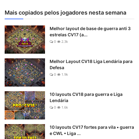
Mais copiados pelos jogadores nesta semana
Melhor layout de base de guerra anti 3
estrelas CV17 (a...
0
2.3k
Melhor Layout CV18 Liga Lendária para
Defesa
0
1.9k
10 layouts CV18 para guerra e Liga
Lendária
0
1.6k
10 layouts CV17 fortes para vila • guerra
e CWL • Liga ...