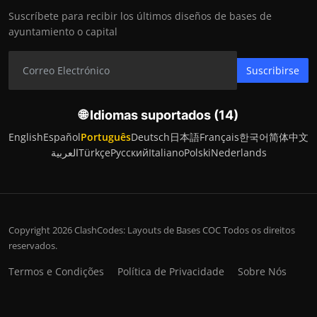
Suscríbete para recibir los últimos diseños de bases de
ayuntamiento o capital
Suscribirse
🌐 Idiomas suportados (14)
English
Español
Português
Deutsch
日本語
Français
한국어
简体中文
العربية
Türkçe
Русский
Italiano
Polski
Nederlands
Copyright 2026 ClashCodes: Layouts de Bases COC Todos os direitos
reservados.
Termos e Condições
Política de Privacidade
Sobre Nós