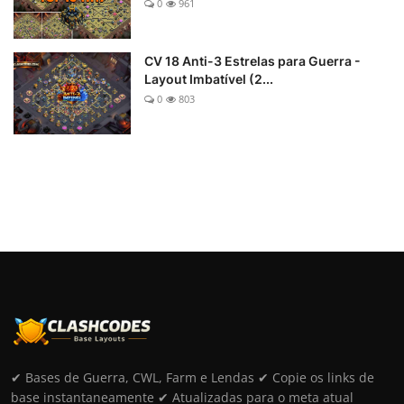
0
961
CV 18 Anti-3 Estrelas para Guerra -
Layout Imbatível (2...
0
803
✔ Bases de Guerra, CWL, Farm e Lendas ✔ Copie os links de
base instantaneamente ✔ Atualizadas para o meta atual