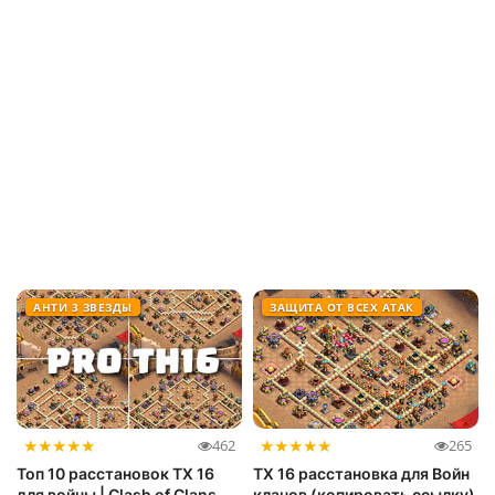
АНТИ 3 ЗВЕЗДЫ
ЗАЩИТА ОТ ВСЕХ АТАК
★
★
★
★
★
★
★
★
★
★
462
265
Топ 10 расстановок ТХ 16
ТХ 16 расстановка для Войн
для войны | Clash of Clans
кланов (копировать ссылку)