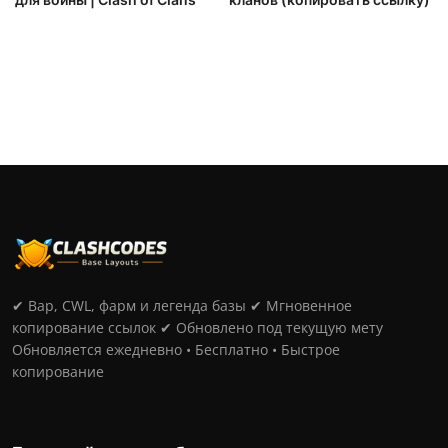
✔ Вар, CWL, фарм и легенда базы ✔ Мгновенное
копирование ссылок ✔ Обновлено под текущую мету
Обновляется ежедневно • Бесплатно • Быстрое
копирование