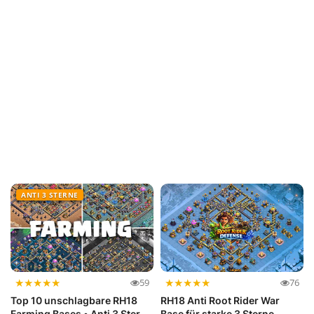
ANTI 3 STERNE
★
★
★
★
★
★
★
★
★
★
59
76
Top 10 unschlagbare RH18
RH18 Anti Root Rider War
Farming Bases • Anti 3 Sterne
Base für starke 3 Sterne