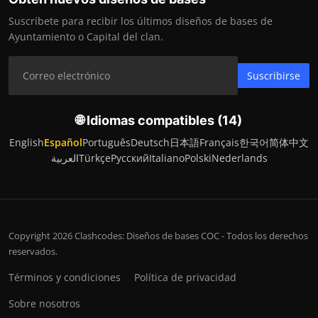
Suscríbete para recibir los últimos diseños de bases de
Ayuntamiento o Capital del clan.
Suscribirse
🌐 Idiomas compatibles (14)
English
Español
Português
Deutsch
日本語
Français
한국어
简体中文
العربية
Türkçe
Русский
Italiano
Polski
Nederlands
Copyright 2026 Clashcodes: Diseños de bases COC - Todos los derechos
reservados.
Términos y condiciones
Política de privacidad
Sobre nosotros