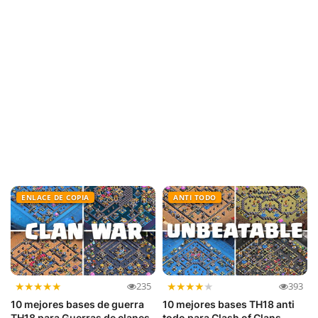
ENLACE DE COPIA
ANTI TODO
★
★
★
★
★
★
★
★
★
★
235
393
10 mejores bases de guerra
10 mejores bases TH18 anti
TH18 para Guerras de clanes
todo para Clash of Clans