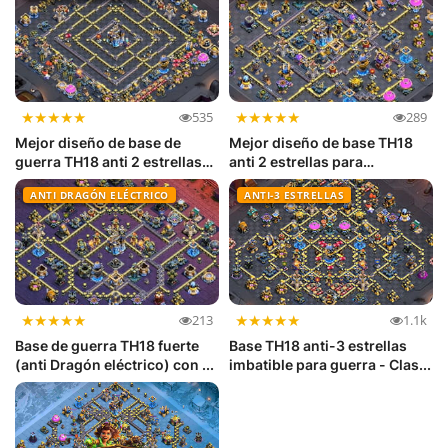
★
★
★
★
★
★
★
★
★
★
535
289
Mejor diseño de base de
Mejor diseño de base TH18
guerra TH18 anti 2 estrellas
anti 2 estrellas para
(a...
Guerras...
ANTI DRAGÓN ELÉCTRICO
ANTI-3 ESTRELLAS
★
★
★
★
★
★
★
★
★
★
213
1.1k
Base de guerra TH18 fuerte
Base TH18 anti-3 estrellas
(anti Dragón eléctrico) con ...
imbatible para guerra - Clas...