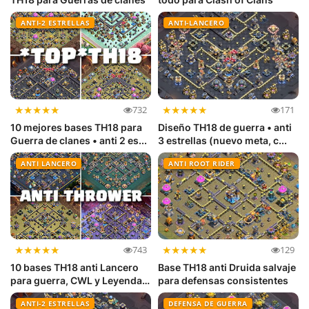
ANTI-2 ESTRELLAS
ANTI-LANCERO
★
★
★
★
★
★
★
★
★
★
732
171
10 mejores bases TH18 para
Diseño TH18 de guerra • anti
Guerra de clanes • anti 2 es...
3 estrellas (nuevo meta, c...
ANTI LANCERO
ANTI ROOT RIDER
★
★
★
★
★
★
★
★
★
★
743
129
10 bases TH18 anti Lancero
Base TH18 anti Druida salvaje
para guerra, CWL y Leyendas
para defensas consistentes
...
ANTI-2 ESTRELLAS
DEFENSA DE GUERRA