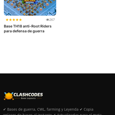
★
★
★
★
★
267
Base TH18 anti-Root Riders
para defensa de guerra
✔ Bases de guerra, CWL, farming y Leyenda ✔ Copia
enlaces de bases al instante ✔ Actualizadas para el meta