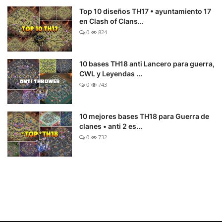
Top 10 diseños TH17 • ayuntamiento 17
en Clash of Clans...
0
824
10 bases TH18 anti Lancero para guerra,
CWL y Leyendas ...
0
743
10 mejores bases TH18 para Guerra de
clanes • anti 2 es...
0
732