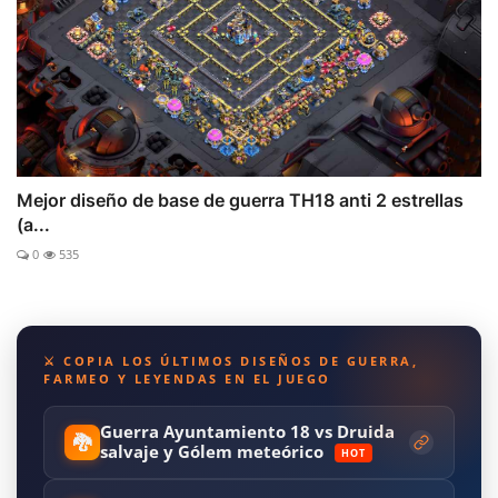
Mejor diseño de base de guerra TH18 anti 2 estrellas
(a...
0
535
⚔️ COPIA LOS ÚLTIMOS DISEÑOS DE GUERRA,
FARMEO Y LEYENDAS EN EL JUEGO
Guerra Ayuntamiento 18 vs Druida
🐉
salvaje y Gólem meteórico
HOT