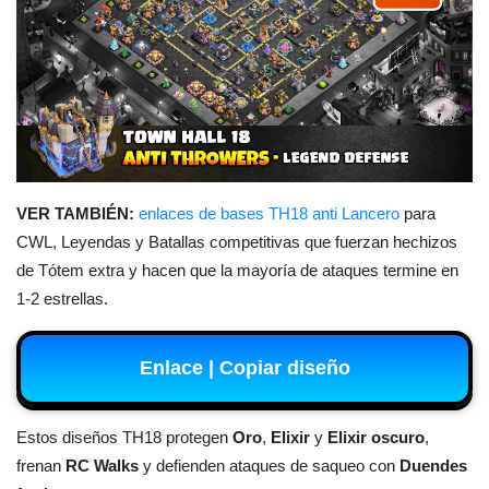
VER TAMBIÉN:
enlaces de bases TH18 anti Lancero
para
CWL, Leyendas y Batallas competitivas que fuerzan hechizos
de Tótem extra y hacen que la mayoría de ataques termine en
1-2 estrellas.
Enlace | Copiar diseño
Estos diseños TH18 protegen
Oro
,
Elixir
y
Elixir oscuro
,
frenan
RC Walks
y defienden ataques de saqueo con
Duendes