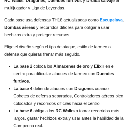
RC Walks
,
Dragones
,
Duendes furtivos
y
Druida salvaje
en
multijugador y Liga de Leyendas.
Cada base usa defensas TH18 actualizadas como
Escupelava
,
Bombas aéreas
y recorridos difíciles para obligar a usar
hechizos extra y proteger recursos.
Elige el diseño según el tipo de ataque, estilo de farmeo o
defensa que quieras frenar más seguido.
La base 2
coloca los
Almacenes de oro
y
Elixir
en el
centro para dificultar ataques de farmeo con
Duendes
furtivos
.
La base 4
defiende ataques con
Dragones
usando
Cohetes de defensa separados, Controladores aéreos bien
colocados y recorridos difíciles hacia el centro.
La base 6
obliga a los
RC Walks
a tomar recorridos más
largos, gastar hechizos extra y usar antes la habilidad de la
Campeona real.