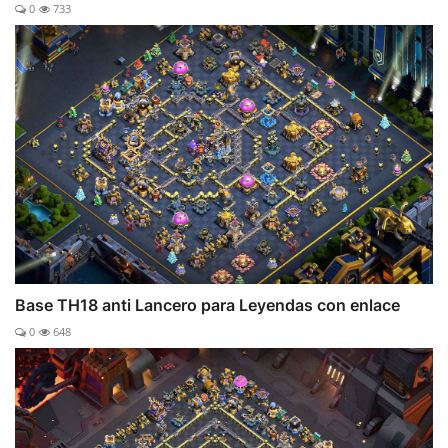
0
733
Base TH18 anti Lancero para Leyendas con enlace
0
648