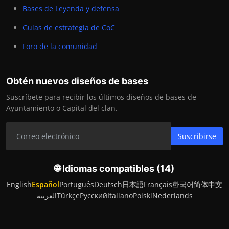
Bases de Leyenda y defensa
Guías de estrategia de CoC
Foro de la comunidad
Obtén nuevos diseños de bases
Suscríbete para recibir los últimos diseños de bases de
Ayuntamiento o Capital del clan.
Suscribirse
🌐 Idiomas compatibles (14)
English
Español
Português
Deutsch
日本語
Français
한국어
简体中文
العربية
Türkçe
Русский
Italiano
Polski
Nederlands