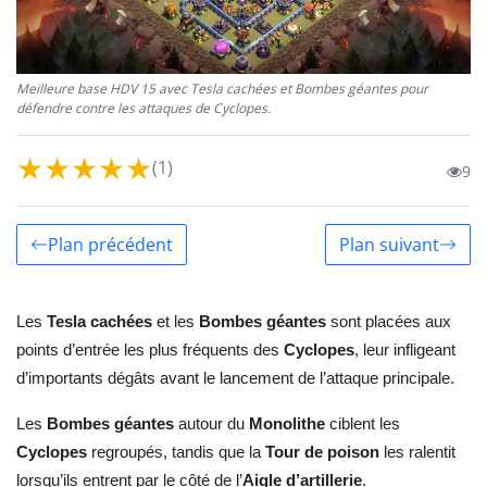
Meilleure base HDV 15 avec Tesla cachées et Bombes géantes pour
défendre contre les attaques de Cyclopes.
★
★
★
★
★
(1)
9
Plan précédent
Plan suivant
Les
Tesla cachées
et les
Bombes géantes
sont placées aux
points d’entrée les plus fréquents des
Cyclopes
, leur infligeant
d’importants dégâts avant le lancement de l’attaque principale.
Les
Bombes géantes
autour du
Monolithe
ciblent les
Cyclopes
regroupés, tandis que la
Tour de poison
les ralentit
lorsqu’ils entrent par le côté de l’
Aigle d’artillerie
.