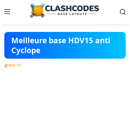
Plans Clash of Clans
Meilleure base HDV15 anti
Cyclope
Français
‹
HDV 15