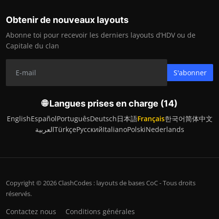
Obtenir de nouveaux layouts
Abonne toi pour recevoir les derniers layouts d’HDV ou de
Capitale du clan
S'abonner
🌐 Langues prises en charge (14)
English
Español
Português
Deutsch
日本語
Français
한국어
简体中文
العربية
Türkçe
Русский
Italiano
Polski
Nederlands
Copyright © 2026 ClashCodes : layouts de bases CoC - Tous droits
réservés.
Contactez nous
Conditions générales