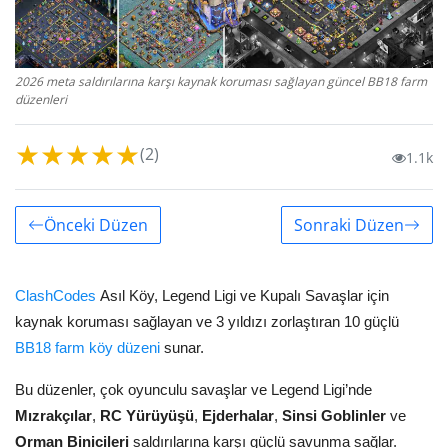
2026 meta saldırılarına karşı kaynak koruması sağlayan güncel BB18 farm
düzenleri
★
★
★
★
★
(2)
1.1k
Önceki Düzen
Sonraki Düzen
ClashCodes
Asıl Köy, Legend Ligi ve Kupalı Savaşlar için
kaynak koruması sağlayan ve 3 yıldızı zorlaştıran 10 güçlü
BB18 farm köy düzeni
sunar.
Bu düzenler, çok oyunculu savaşlar ve Legend Ligi’nde
Mızrakçılar
,
RC Yürüyüşü
,
Ejderhalar
,
Sinsi Goblinler
ve
Orman Binicileri
saldırılarına karşı güçlü savunma sağlar.