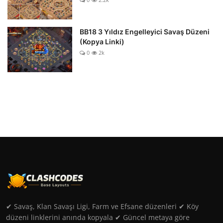
BB18 3 Yıldız Engelleyici Savaş Düzeni
(Kopya Linki)
0
2k
✔ Savaş, Klan Savaşı Ligi, Farm ve Efsane düzenleri ✔ Köy
düzeni linklerini anında kopyala ✔ Güncel metaya göre