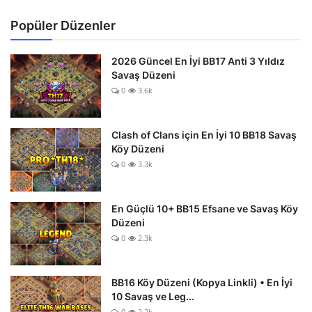
Popüler Düzenler
2026 Güncel En İyi BB17 Anti 3 Yıldız
Savaş Düzeni
0
3.6k
Clash of Clans için En İyi 10 BB18 Savaş
Köy Düzeni
0
3.3k
En Güçlü 10+ BB15 Efsane ve Savaş Köy
Düzeni
0
2.3k
BB16 Köy Düzeni (Kopya Linkli) • En İyi
10 Savaş ve Leg...
0
2.2k