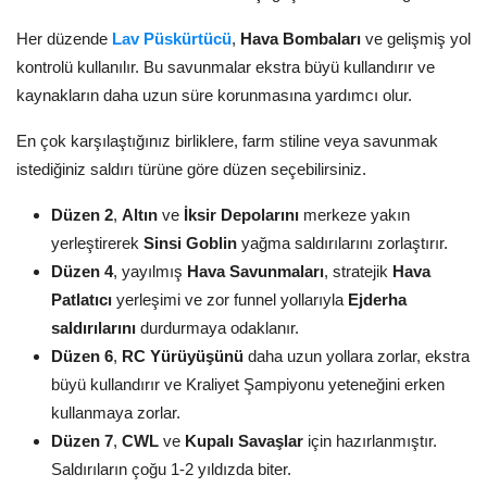
Her düzende
Lav Püskürtücü
,
Hava Bombaları
ve gelişmiş yol
kontrolü kullanılır. Bu savunmalar ekstra büyü kullandırır ve
kaynakların daha uzun süre korunmasına yardımcı olur.
En çok karşılaştığınız birliklere, farm stiline veya savunmak
istediğiniz saldırı türüne göre düzen seçebilirsiniz.
Düzen 2
,
Altın
ve
İksir Depolarını
merkeze yakın
yerleştirerek
Sinsi Goblin
yağma saldırılarını zorlaştırır.
Düzen 4
, yayılmış
Hava Savunmaları
, stratejik
Hava
Patlatıcı
yerleşimi ve zor funnel yollarıyla
Ejderha
saldırılarını
durdurmaya odaklanır.
Düzen 6
,
RC Yürüyüşünü
daha uzun yollara zorlar, ekstra
büyü kullandırır ve Kraliyet Şampiyonu yeteneğini erken
kullanmaya zorlar.
Düzen 7
,
CWL
ve
Kupalı Savaşlar
için hazırlanmıştır.
Saldırıların çoğu 1-2 yıldızda biter.