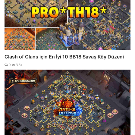
Clash of Clans için En İyi 10 BB18 Savaş Köy Düzeni
0
3.3k