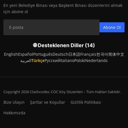
En yeni Belediye Binası veya Başkent Binası düzenlerini almak
için abone ol
Abone Ol
🌐 Desteklenen Diller (14)
English
Español
Português
Deutsch
日本語
Français
한국어
简体中文
العربية
Türkçe
Русский
Italiano
Polski
Nederlands
Copyright 2026 Clashcodes: COC Köy Düzenleri – Tüm Hakları Saklıdır.
Bize Ulaşın
Şartlar ve Koşullar
Gizlilik Politikası
Hakkımızda