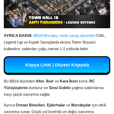
AYRICA BAKIN:
BB18 Mızrakçı meta savaş düzenleri
CWL,
Legend Ligi ve Kupalı Savaşlarda ekstra Totem Büyüsü
kullandırır, saldırıları çoğu zaman 1-2 yıldızda bitirir.
Kopya Linki | Düzeni Kopyala
Bu BB18 düzenleri
Altın
,
İksir
ve
Kara İksiri
korur,
RC
Yürüyüşlerini
durdurur ve
Sinsi Goblin
yağma saldırılarına
karşı güçlü savunma sağlar.
Ayrıca
Orman Binicileri
,
Ejderhalar
ve
Mızrakçılar
için etkili
savunma sunar. Güçlü yol kontrolü ve doğru savunma