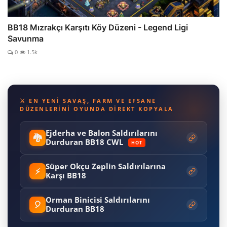
BB18 Mızrakçı Karşıtı Köy Düzeni - Legend Ligi
Savunma
0
1.5k
⚔️ EN YENI SAVAŞ, FARM VE EFSANE
DÜZENLERINI OYUNDA DIREKT KOPYALA
Ejderha ve Balon Saldırılarını
🐉
Durduran BB18 CWL
HOT
Süper Okçu Zeplin Saldırılarına
⚡
Karşı BB18
Orman Binicisi Saldırılarını
🎈
Durduran BB18