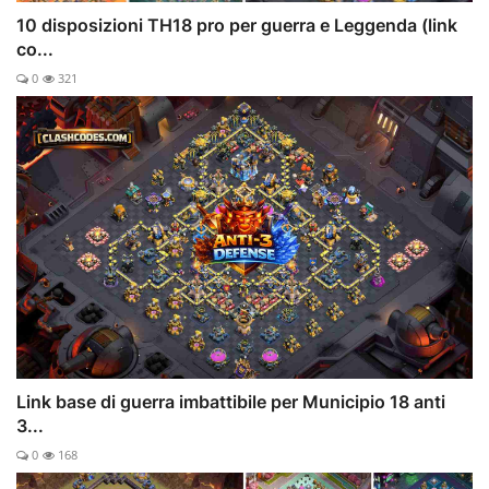
10 disposizioni TH18 pro per guerra e Leggenda (link
co...
0
321
Link base di guerra imbattibile per Municipio 18 anti
3...
0
168