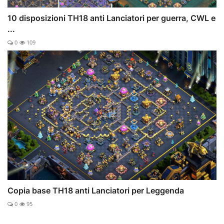
10 disposizioni TH18 anti Lanciatori per guerra, CWL e
...
0
109
Copia base TH18 anti Lanciatori per Leggenda
0
95