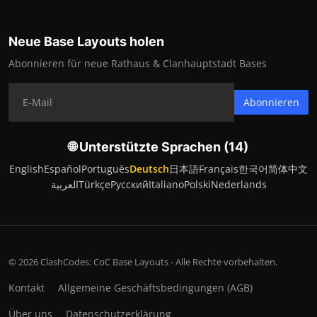
Neue Base Layouts holen
Abonnieren für neue Rathaus & Clanhauptstadt Bases
Abonnieren
🌐 Unterstützte Sprachen (14)
English
Español
Português
Deutsch
日本語
Français
한국어
简体中文
العربية
Türkçe
Русский
Italiano
Polski
Nederlands
© 2026 ClashCodes: CoC Base Layouts - Alle Rechte vorbehalten.
Kontakt
Allgemeine Geschäftsbedingungen (AGB)
Über uns
Datenschutzerklärung