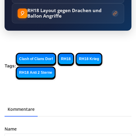
RH18 Layout gegen Drachen und
🎈
Ballon Angriffe
Clash of Clans Dorf
RH18
RH18 Krieg
Tags:
RH18 Anti 2 Sterne
Kommentare
Name