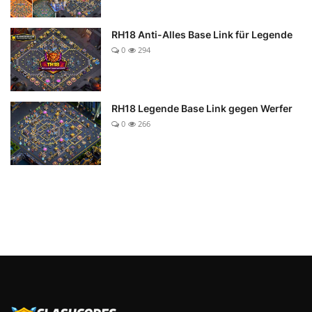
RH18 Anti-Alles Base Link für Legende
0
294
RH18 Legende Base Link gegen Werfer
0
266