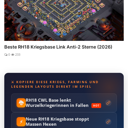
Beste RH18 Kriegsbase Link Anti-2 Sterne (2026)
0
233
⚔️ KOPIERE DIESE KRIEGS, FARMING UND
LEGENDEN LAYOUTS DIREKT IM SPIEL
RH18 CWL Base lenkt
🐉
Wurzelkriegerinnen in Fallen
HOT
Neue RH18 Kriegsbase stoppt
⚡
Massen Hexen